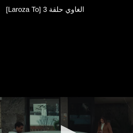
0
seconds
[Laroza To] الغاوي حلقة 3
of
42
minutes,
47
seconds