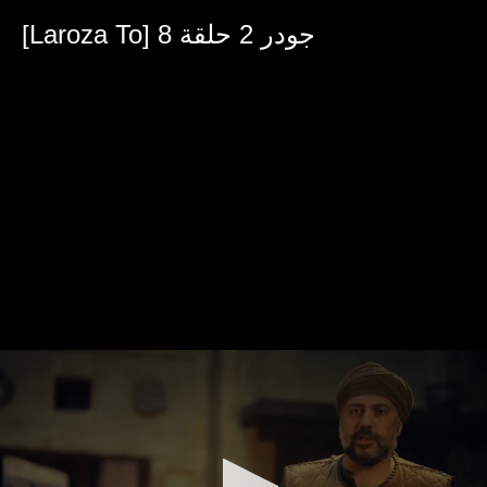
0
seconds
[Laroza To] جودر 2 حلقة 8
of
30
minutes,
19
seconds