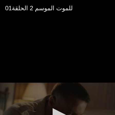
0
seconds
للموت الموسم 2 الحلقة01
of
46
minutes,
43
seconds