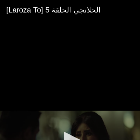
0
seconds
[Laroza To] الحلانجي الحلقة 5
of
39
minutes,
18
seconds