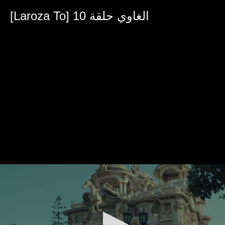
0
seconds
[Laroza To] الغاوي حلقة 10
of
35
minutes,
40
seconds