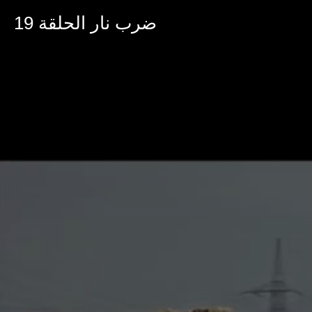
0
seconds
ضرب نار الحلقة 19
of
40
minutes,
33
seconds
Volume
90%