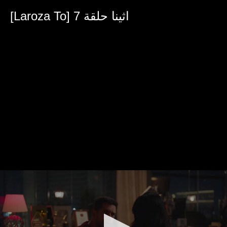
0
seconds
[Laroza To] اثينا حلقة 7
of
38
minutes,
49
seconds