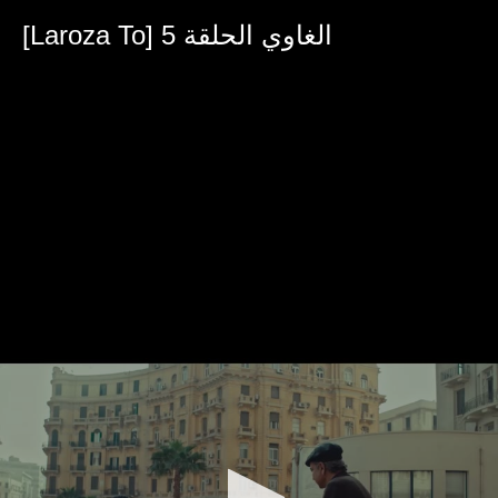
0
seconds
[Laroza To] الغاوي الحلقة 5
of
37
minutes,
18
seconds