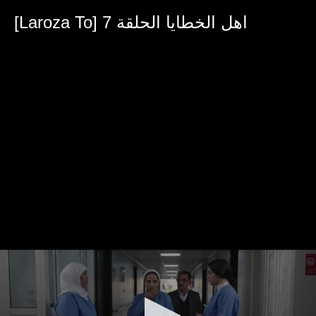
0
seconds
[Laroza To] اهل الخطايا الحلقة 7
of
34
minutes,
7
seconds