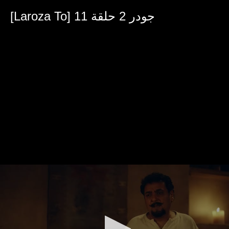
0
seconds
[Laroza To] جودر 2 حلقة 11
of
31
minutes,
32
seconds