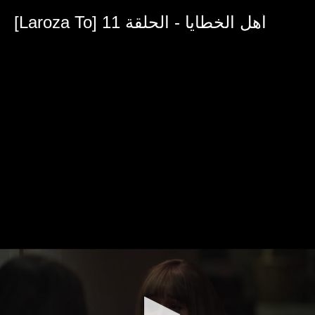
0
seconds
[Laroza To] أهل الخطايا - الحلقة 11
of
33
minutes,
10
seconds