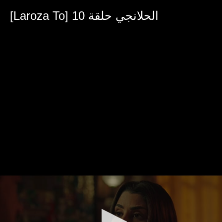
0
seconds
[Laroza To] الحلانجي حلقة 10
of
39
minutes,
6
seconds