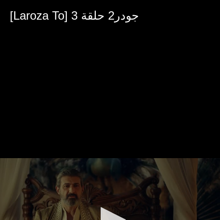
0
seconds
[Laroza To] جودر2 حلقة 3
of
33
minutes,
6
seconds