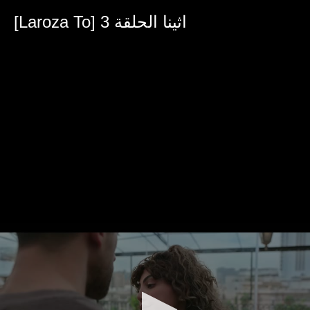
0
seconds
[Laroza To] اثينا الحلقة 3
of
35
minutes,
53
seconds